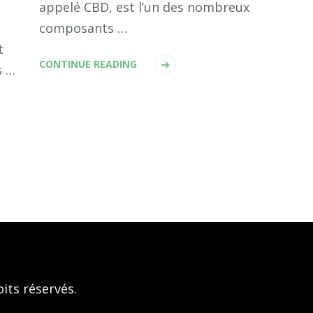
appelé CBD, est l’un des nombreux
composants …
t
CONTINUE READING
s …
its réservés.